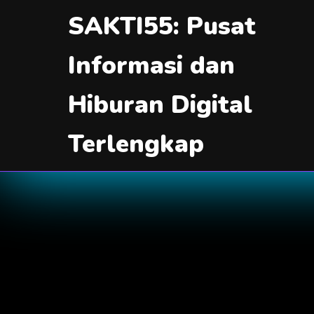
SAKTI55: Pusat
Informasi dan
Hiburan Digital
Terlengkap